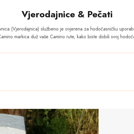
Vjerodajnice & Pečati
vnica (Vjerodajnica) službeno je ovjerena za hodočasničku upor
Camino markica duž vaše Camino rute, kako biste dobili svoj hodoča