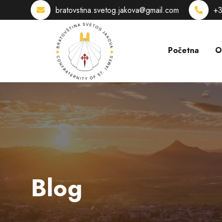
bratovstina.svetog.jakova@gmail.com
+3
Početna
O
Blog