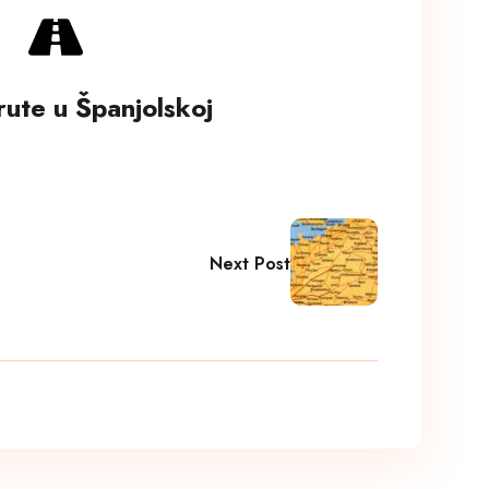
ute u Španjolskoj
Next Post