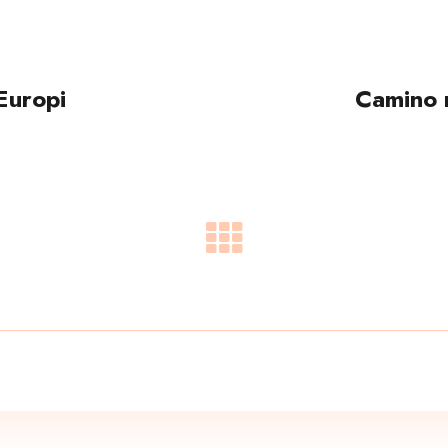
Europi
Camino r