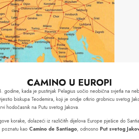
CAMINO U EUROPI
. godine, kada je pustinjak Pelagius uočio neobična svjetla na neb
jestio biskupa Teodemira, koji je ondje otkrio grobnicu svetog Jak
o prvi hodočasnik na Putu svetog Jakova.
njegove korake, dolazeći iz različitih dijelova Europe pješice do Sa
va poznatu kao
Camino de Santiago
, odnosno
Put svetog Jako