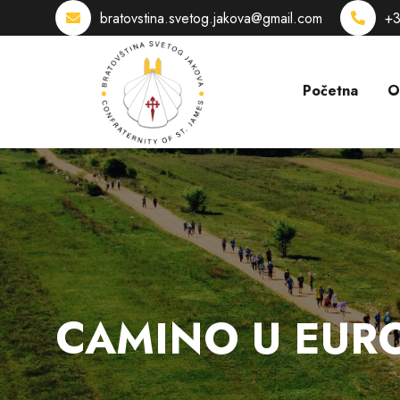
bratovstina.svetog.jakova@gmail.com
+3
Početna
O
CAMINO U EUR