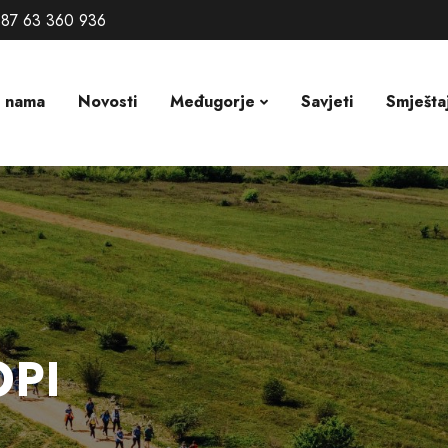
87 63 360 936
 nama
Novosti
Međugorje
Savjeti
Smješta
OPI