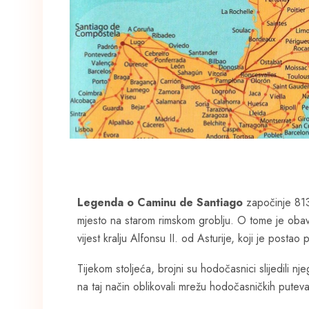
Legenda o Caminu de Santiago
započinje 813
mjesto na starom rimskom groblju. O tome je obavi
vijest kralju Alfonsu II. od Asturije, koji je posta
Tijekom stoljeća, brojni su hodočasnici slijedili 
na taj način oblikovali mrežu hodočasničkih pute