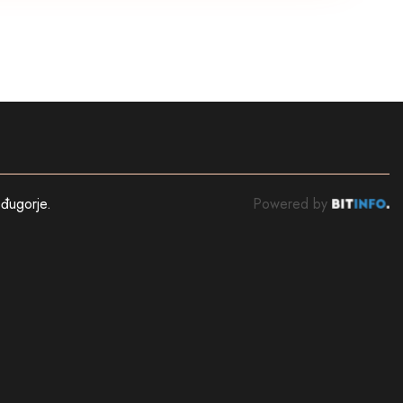
đugorje
.
Powered by