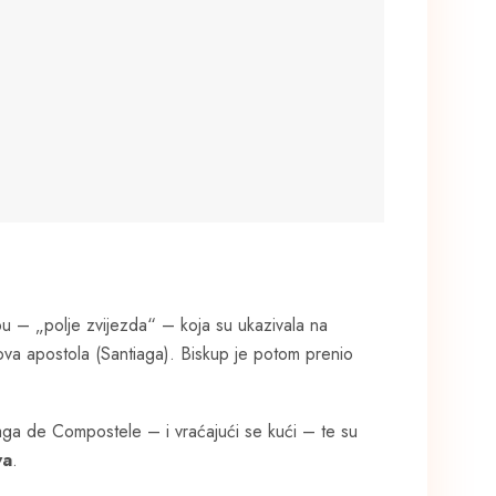
u – „polje zvijezda“ – koja su ukazivala na
ova apostola (Santiaga). Biskup je potom prenio
ntiaga de Compostele – i vraćajući se kući – te su
va
.