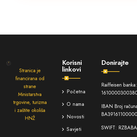
Korisni
Donirajte
linkovi
Stranica je
financirana od
Raiffeisen banka
strane
Početna
161000030038
Ministarstva
trgovine, turizma
O nama
IBAN Broj račun
i zaštite okoliša
BA39161100000
Novosti
HNŽ
SWIFT: RZBABA
Savjeti