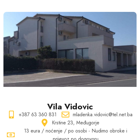
Vila Vidovic
+387 63 360 831
mladenka.vidovic@tel.net.ba
Krstine 23, Međugorje
13 eura / noćenje / po osobi - Nudimo obroke i
prijevoz po dogovoru