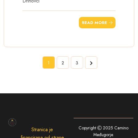
Drinovci
READ MORE
1
2
3
Copyright
2025
Camino
Stranica je
Međugorje
.
financirana od strane