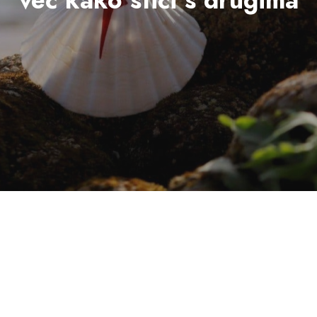
na svakoj stepenici i
Hodajmo u nadi,
skretanjima tvoga puta
promatrajmo svoje
korijene, i ustrajmo bez
straha.