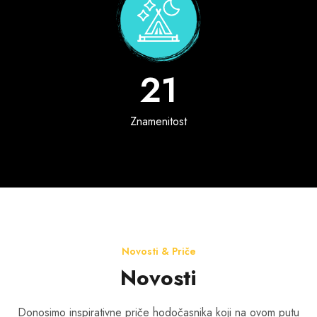
21
Znamenitost
Novosti & Priče
Novosti
Donosimo inspirativne priče hodočasnika koji na ovom putu