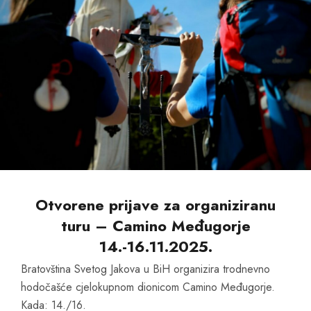
Otvorene prijave za organiziranu
turu – Camino Međugorje
14.-16.11.2025.
Bratovština Svetog Jakova u BiH organizira trodnevno
hodočašće cjelokupnom dionicom Camino Međugorje.
Kada: 14./16.