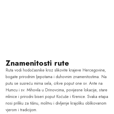
Znamenitosti rute
Ruta vodi hodočasnike kroz slikovite krajeve Hercegovine,
bogate prirodnim ljepotama i duhovnim znamenitostima. Na
putu se susreću mirna sela, crkve poput one sv. Ante na
Humcu i sv. Mihovila u Drinovcima, povijesne lokacije, stare
mlinice i prirodni biseri poput Koćuše i Krenice. Svaka etapa
nosi priliku za tišinu, molitvu i divljenje krajoliku oblikovanom
vjerom i tradicijom.