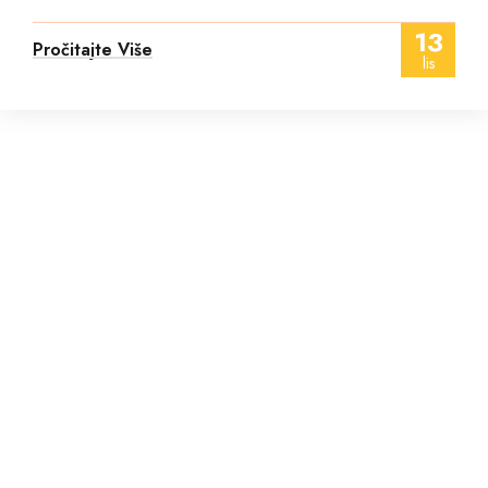
13
Pročitajte Više
lis