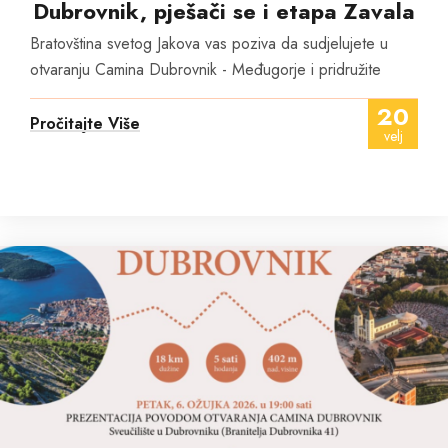
Dubrovnik, pješači se i etapa Zavala
Bratovština svetog Jakova vas poziva da sudjelujete u
otvaranju Camina Dubrovnik - Međugorje i pridružite
20
Pročitajte Više
velj