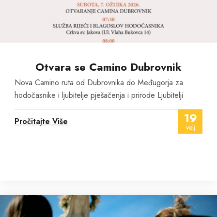
Otvara se Camino Dubrovnik
Nova Camino ruta od Dubrovnika do Međugorja za
hodočasnike i ljubitelje pješačenja i prirode Ljubitelji
19
Pročitajte Više
velj