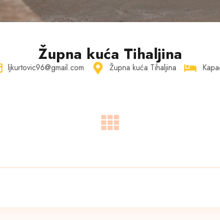
Župna kuća Tihaljina
ljkurtovic96@gmail.com
Župna kuća Tihaljina
Kapac