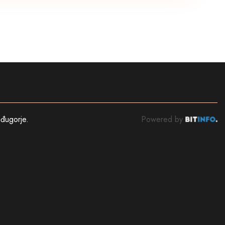
đugorje
.
Powered by