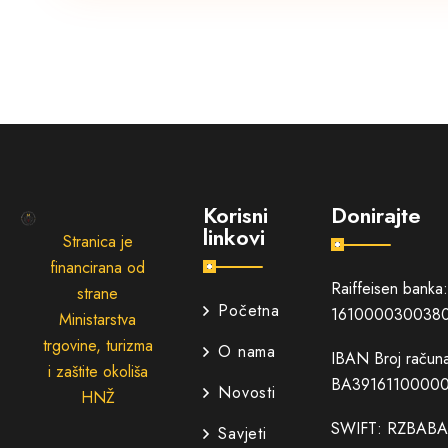
Korisni
Donirajte
linkovi
Stranica je
financirana od
Raiffeisen banka
strane
Početna
161000030038
Ministarstva
trgovine, turizma
O nama
IBAN Broj račun
i zaštite okoliša
BA39161100000
Novosti
HNŽ
SWIFT: RZBABA
Savjeti