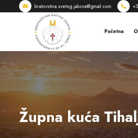
bratovstina.svetog.jakova@gmail.com
+3
Početna
O
Župna kuća Tihal