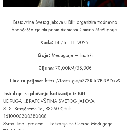
Bratovština Svetog Jakova u BiH organizira trodnevno
hodočašće cjelokupnom dionicom Camino Međugorje.
Kada:
14./16. 11. 2025.
Gdje:
Međugorje – Imotski
Cijena:
70,00KM/35,00€
Link za prijave:
https://forms.gle/aZZSRUu7BiRBDixv9
Instrukcije za
plaćanje kotizacije iz BiH
:
UDRUGA „BRATOVŠTINA SVETOG JAKOVA“
S. S. Kranjčevića 15, 88260 Čitluk
1610000300380008
Svrha: Ime i prezime – kotizacija za Camino Međugorje