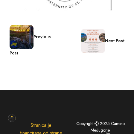
Previous
Next Post
Post
Copyright
2025
Camino
Stranica je
Međugorje
.
financirana od strane